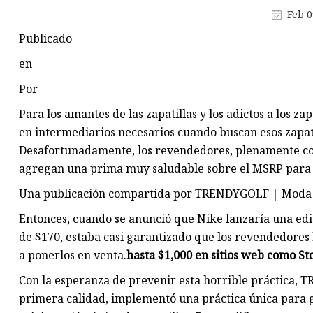
inoxidable de doble pared
Feb 0
Botella de agua de acero
Publicado
inoxidable de pared simple
en
Por
Para los amantes de las zapatillas y los adictos a los z
en intermediarios necesarios cuando buscan esos zapa
Desafortunadamente, los revendedores, plenamente con
agregan una prima muy saludable sobre el MSRP para ll
Una publicación compartida por TRENDYGOLF | Moda d
Entonces, cuando se anunció que Nike lanzaría una edi
de $170, estaba casi garantizado que los revendedores
a ponerlos en venta.
hasta $1,000 en sitios web como S
Con la esperanza de prevenir esta horrible práctica, 
primera calidad, implementó una práctica única para g