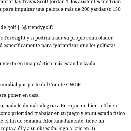
mprar las Travis Scott Jordan 1, los asistentes tendrían
os para impulsar una pelota a más de 200 yardas (o 150
e golf | (@trendygolf)
o Foresight y si podría traer su propio controlador,
specíficamente para "garantizar que los golfistas
convierta en una práctica más estandarizada.
n mundial por parte del Comité OWGR
para poner en casa
o, nada le da más alegría a Eric que un hierro 4 bien
como prioridad trabajar en su juego y en su estado físico
e el fin de semana. Afortunadamente, tiene un
ta a él y a su obsesión. Siga a Eric en IG