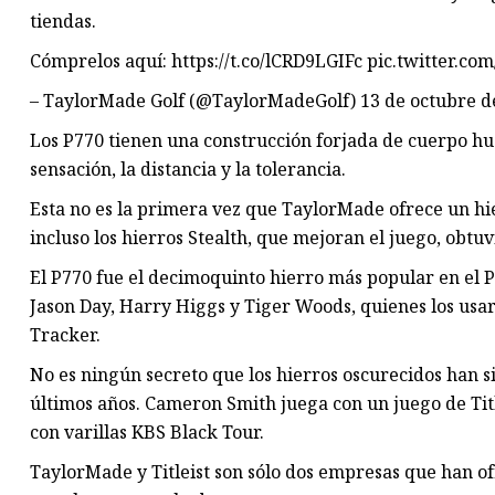
tiendas.
Cómprelos aquí: https://t.co/lCRD9LGIFc pic.twitter.c
– TaylorMade Golf (@TaylorMadeGolf) 13 de octubre d
Los P770 tienen una construcción forjada de cuerpo h
sensación, la distancia y la tolerancia.
Esta no es la primera vez que TaylorMade ofrece un hie
incluso los hierros Stealth, que mejoran el juego, obtu
El P770 fue el decimoquinto hierro más popular en el 
Jason Day, Harry Higgs y Tiger Woods, quienes los usa
Tracker.
No es ningún secreto que los hierros oscurecidos han s
últimos años. Cameron Smith juega con un juego de Ti
con varillas KBS Black Tour.
TaylorMade y Titleist son sólo dos empresas que han of